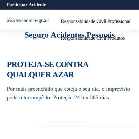
Responsabilidade Civíl
Participar Acidente
Responsabilidade Civíl Profissional
Seguro Acidentes Pessoais
Responsabilidade Civil Produtos
Responsabilidade Civíl Exploração
PROTEJA-SE CONTRA
Responsabilidade Civíl Ambiental
QUALQUER AZAR
Cyber Risks
Por mais preenchido que esteja o seu dia, o imprevisto
pode interrompê-lo. Proteção 24 h x 365 dias
SOBRE
CONTACTOS
SIMULAR